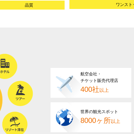
ワンスト
品質
航空会社・
チケット販売代理店
400社
以上
世界の観光スポット
8000ヶ所
以上