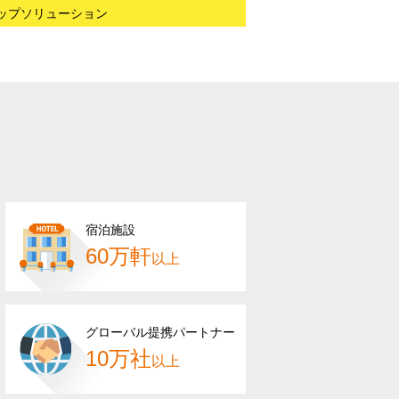
ップソリューション
宿泊施設
60万軒
以上
グローバル提携
パートナー
10万社
以上